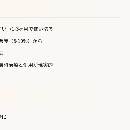
い→1-3ヶ月で使い切る
度（5-10%）から
に
膚科治療と併用が現実的
薄化