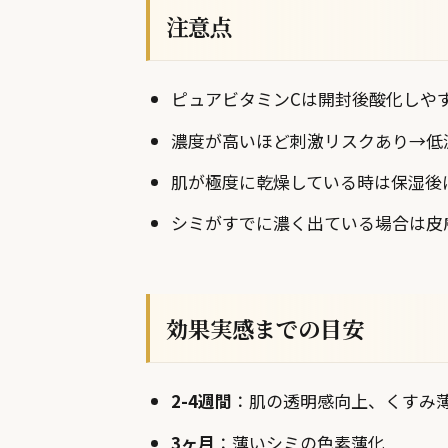
注意点
ピュアビタミンCは開封後酸化しやす
濃度が高いほど刺激リスクあり→低濃
肌が極度に乾燥している時は保湿後
シミがすでに濃く出ている場合は皮
効果実感までの目安
2-4週間
：肌の透明感向上、くすみ
3ヶ月
：薄いシミの色素薄化