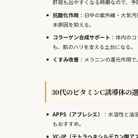
肝斑も出やすくなる時期なので、予
抗酸化作用
：日中の紫外線・大気汚
本原因を抑える。
コラーゲン合成サポート
：体内のコ
も、肌のハリを支える土台になる。
くすみ改善
：メラニンの還元作用で
30代のビタミンC誘導体の
APPS（アプレシエ）
：水溶性と油
もおすすめ。
VC-IP（テトラヘキシルデカン酸ア