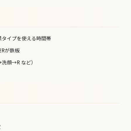
果タイプを使える時間帯
夜Rが鉄板
洗顔→R など）
定