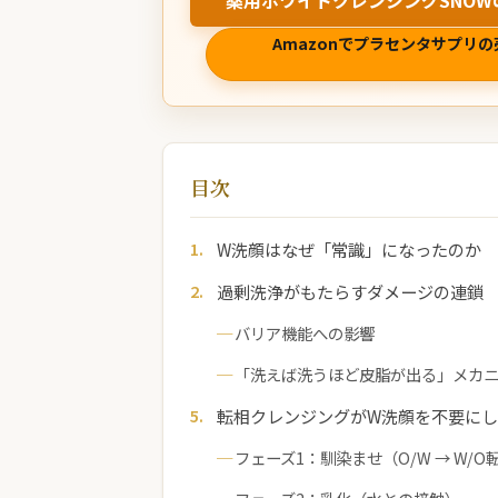
薬用ホワイトクレンジングSNOW
Amazonでプラセンタサプリの
目次
W洗顔はなぜ「常識」になったのか
過剰洗浄がもたらすダメージの連鎖
バリア機能への影響
「洗えば洗うほど皮脂が出る」メカ
転相クレンジングがW洗顔を不要に
フェーズ1：馴染ませ（O/W → W/O