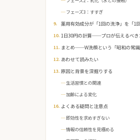
フェーズ2：乳化（水との接触）
フェーズ3：すすぎ
薬用有効成分が「1回の洗浄」を「1
1日30円の計算──プロが伝えるべ
まとめ──W洗顔という「昭和の常
あわせて読みたい
原因と背景を深掘りする
生活習慣との関連
加齢による変化
よくある疑問と注意点
即効性を求めすぎない
情報の信頼性を見極める