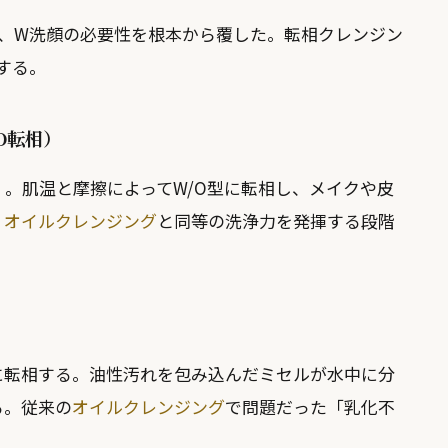
術の登場は、W洗顔の必要性を根本から覆した。転相クレンジン
する。
/O転相）
）。肌温と摩擦によってW/O型に転相し、メイクや皮
。
オイルクレンジング
と同等の洗浄力を発揮する段階
に転相する。油性汚れを包み込んだミセルが水中に分
る。従来の
オイルクレンジング
で問題だった「乳化不