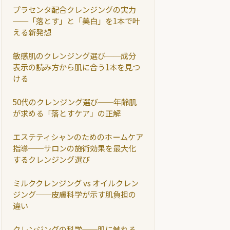
プラセンタ配合クレンジングの実力
──「落とす」と「美白」を1本で叶
える新発想
敏感肌のクレンジング選び──成分
表示の読み方から肌に合う1本を見つ
ける
50代のクレンジング選び──年齢肌
が求める「落とすケア」の正解
エステティシャンのためのホームケア
指導──サロンの施術効果を最大化
するクレンジング選び
ミルククレンジング vs オイルクレン
ジング──皮膚科学が示す肌負担の
違い
クレンジングの科学──肌に触れる