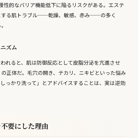
、慢性的なバリア機能低下に陥るリスクがある。エステ
にする肌トラブル──乾燥、敏感、赤み──の多く
る。
カニズム
なわれると、肌は防御反応として皮脂分泌を亢進させ
」の正体だ。毛穴の開き、テカリ、ニキビといった悩み
としっかり洗って」とアドバイスすることは、実は逆効
を不要にした理由