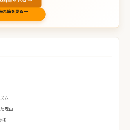
の詳細を見る →
売れ筋を見る →
ニズム
した理由
転相）