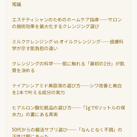
常識
エステティシャンのためのホームケア指導──サロン
の施術効果を最大化するクレンジング選び
ミルククレンジング vs オイルクレンジング──皮膚科
学が示す肌負担の違い
クレンジングの科学──肌に触れる「最初の1分」が肌
質を決める
ナイアシンアミド美容液の選び方──シワ改善と美白
を1本で叶える成分の実力
ヒアルロン酸化粧品の選び方──「1gで6リットルの保
水力」の裏にある真実
50代からの腸活サプリ選び──「なんとなく不調」の
正体は腸にあった