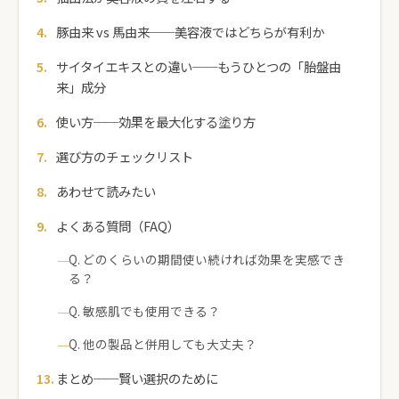
豚由来 vs 馬由来──美容液ではどちらが有利か
サイタイエキスとの違い──もうひとつの「胎盤由
来」成分
使い方──効果を最大化する塗り方
選び方のチェックリスト
あわせて読みたい
よくある質問（FAQ）
Q. どのくらいの期間使い続ければ効果を実感でき
る？
Q. 敏感肌でも使用できる？
Q. 他の製品と併用しても大丈夫？
まとめ──賢い選択のために