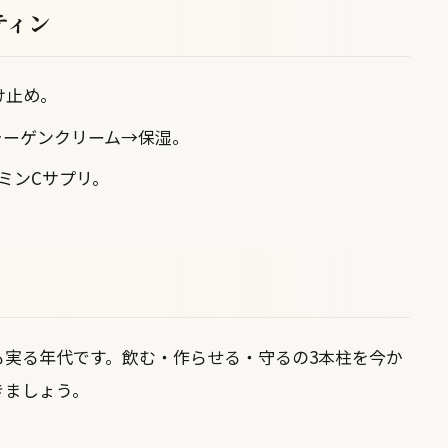
ティン
け止め。
ラーゲンクリーム→保湿。
ミンCサプリ。
も実る年代です。飲む・作らせる・守るの3本柱を今か
きましょう。