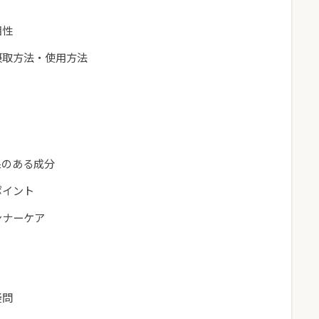
相性
摂取方法・使用方法
果のある成分
ポイント
ンナーケア
疑問