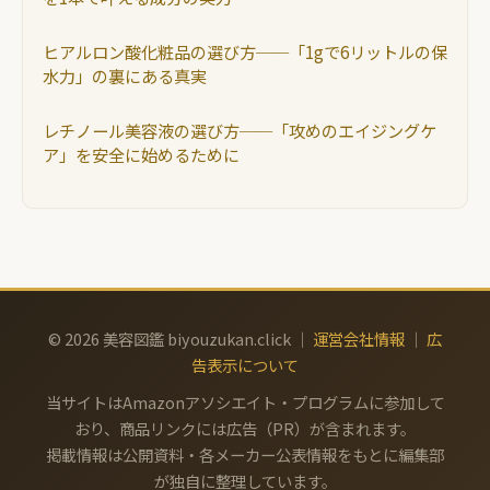
ヒアルロン酸化粧品の選び方──「1gで6リットルの保
水力」の裏にある真実
レチノール美容液の選び方──「攻めのエイジングケ
ア」を安全に始めるために
© 2026 美容図鑑 biyouzukan.click ｜
運営会社情報
｜
広
告表示について
当サイトはAmazonアソシエイト・プログラムに参加して
おり、商品リンクには広告（PR）が含まれます。
掲載情報は公開資料・各メーカー公表情報をもとに編集部
が独自に整理しています。