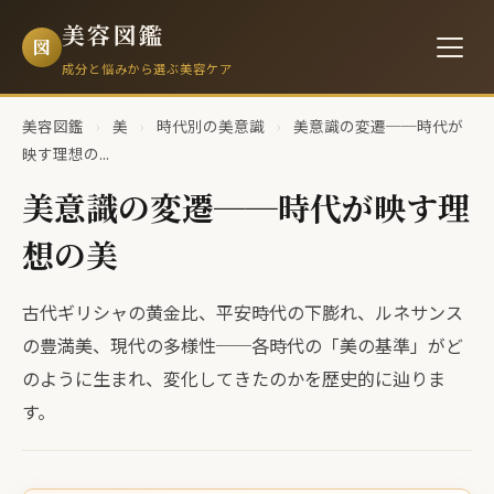
美容図鑑
図
成分と悩みから選ぶ美容ケア
美容図鑑
›
美
›
時代別の美意識
›
美意識の変遷──時代が
映す理想の...
美意識の変遷──時代が映す理
想の美
古代ギリシャの黄金比、平安時代の下膨れ、ルネサンス
の豊満美、現代の多様性──各時代の「美の基準」がど
のように生まれ、変化してきたのかを歴史的に辿りま
す。