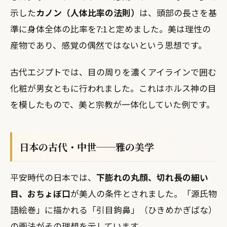
示した
カノン（人体比率の法則）
は、頭部の長さを基
準に身体全体の比率を7:1と定めました。美は理性の
産物であり、感覚の偶然ではないという思想です。
古代エジプトでは、目の周りを濃くアイラインで囲む
化粧が男女ともに行われました。これはホルス神の目
を模したもので、美と宗教が一体化していた例です。
日本の古代・中世──雅の美学
平安時代の日本では、
下膨れの丸顔、切れ長の細い
目、おちょぼ口
が美人の条件とされました。「源氏物
語絵巻」に描かれる「引目鉤鼻」（ひきめかぎばな）
の画法がその理想を示しています。