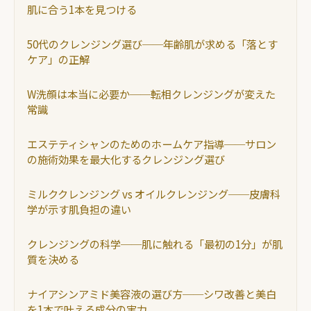
肌に合う1本を見つける
50代のクレンジング選び──年齢肌が求める「落とす
ケア」の正解
W洗顔は本当に必要か──転相クレンジングが変えた
常識
エステティシャンのためのホームケア指導──サロン
の施術効果を最大化するクレンジング選び
ミルククレンジング vs オイルクレンジング──皮膚科
学が示す肌負担の違い
クレンジングの科学──肌に触れる「最初の1分」が肌
質を決める
ナイアシンアミド美容液の選び方──シワ改善と美白
を1本で叶える成分の実力