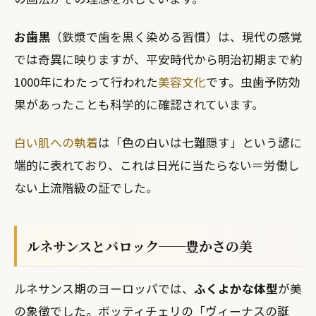
お歯黒
（鉄漿で歯を黒く染める習慣）は、現代の感覚
では奇異に映りますが、平安時代から明治初期まで約
1000年にわたって行われた
美容文化
です。虫歯予防効
果があったことも科学的に確認されています。
白い肌への執着
は「色の白いは七難隠す」という諺に
端的に表れており、これは日光に当たらない＝労働し
ない上流階級の証でした。
ルネサンスとバロック──豊かさの美
ルネサンス期のヨーロッパでは、
ふくよかな体型
が美
の象徴でした。ボッティチェリの「ヴィーナスの誕