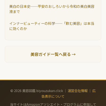
美白の日本史──平安のおしろいから令和の美白美容
液まで
インナービューティーの科学──「飲む美容」は本当
に効くのか
美容ガイド一覧へ戻る →
© 2026 美容図鑑 biyouzukan.click ｜
運営会社情報
｜
広
告表示について
当サイトはAmazonアソシエイト・プログラムに参加して