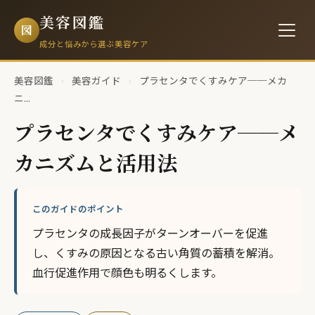
美容図鑑
図
成分と悩みから選ぶ美容ケア
美容図鑑
›
美容ガイド
›
プラセンタでくすみケア──メカ
ニ...
プラセンタでくすみケア──メ
カニズムと活用法
このガイドのポイント
プラセンタの成長因子がターンオーバーを促進
し、くすみの原因となる古い角質の蓄積を解消。
血行促進作用で顔色も明るくします。