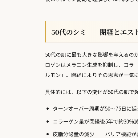
50代のシミ──閉経とエス
50代の肌に最も大きな影響を与えるの
ロゲンはメラニン生成を抑制し、コラ
ルモン」。閉経によりその恩恵が一気
具体的には、以下の変化が50代の肌で
ターンオーバー周期が50〜75日に
コラーゲン量が閉経後5年で約30%
皮脂分泌量の減少──バリア機能が