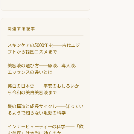
関連する記事
スキンケアの5000年史──古代エジ
プトから韓国コスメまで
美容液の選び方──原液、導入液、
エッセンスの違いとは
美白の日本史──平安のおしろいか
ら令和の美白美容液まで
髪の構造と成長サイクル──知ってい
るようで知らない毛髪の科学
インナービューティーの科学──「飲
む美容」は本当に効くのか