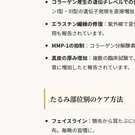
コラーゲン産生の遺伝子レベルでの
ンI型・III型の遺伝子発現を直接増
エラスチン繊維の修復
：紫外線で変
用も報告されています。
MMP-1の抑制
：コラーゲン分解酵
真皮の厚み増加
：複数の臨床試験で
意に増加したと報告されています。
たるみ部位別のケア方法
フェイスライン
：顎先から耳たぶに
布。毎晩の習慣に。