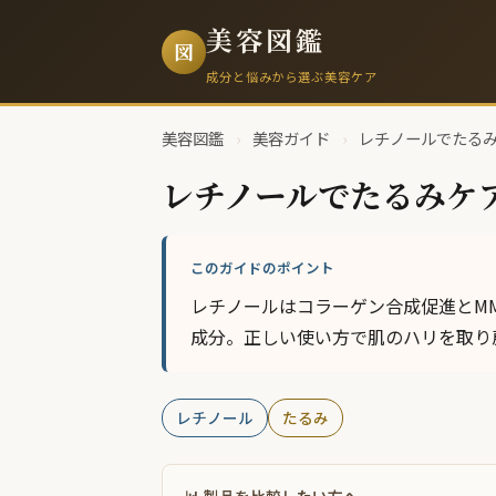
美容図鑑
図
成分と悩みから選ぶ美容ケア
美容図鑑
›
美容ガイド
›
レチノールでたるみケ
レチノールでたるみケ
このガイドのポイント
レチノールはコラーゲン合成促進とM
成分。正しい使い方で肌のハリを取り
レチノール
たるみ