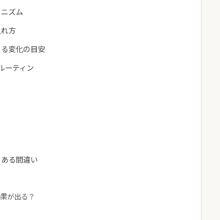
カニズム
入れ方
きる変化の目安
ルーティン
くある間違い
効果が出る？