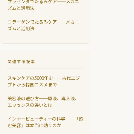
プラセンタでたるみケア──メカニ
ズムと活用法
コラーゲンでたるみケア──メカニ
ズムと活用法
関連する記事
スキンケアの5000年史──古代エジ
プトから韓国コスメまで
美容液の選び方──原液、導入液、
エッセンスの違いとは
インナービューティーの科学──「飲
む美容」は本当に効くのか