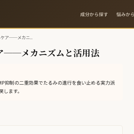
成分から探す
悩みか
ア──メカニ...
ア──メカニズムと活用法
MP抑制の二重効果でたるみの進行を食い止める実力派
戻します。