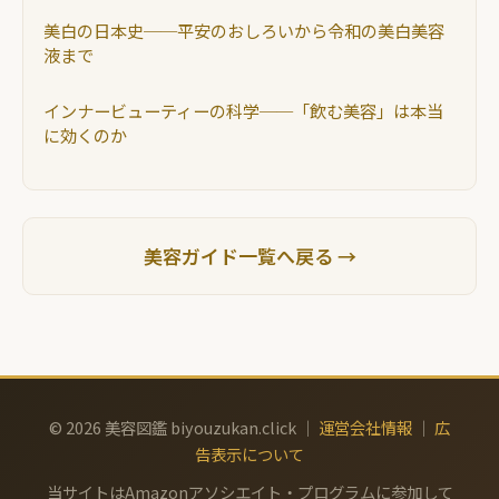
美白の日本史──平安のおしろいから令和の美白美容
液まで
インナービューティーの科学──「飲む美容」は本当
に効くのか
美容ガイド一覧へ戻る →
© 2026 美容図鑑 biyouzukan.click ｜
運営会社情報
｜
広
告表示について
当サイトはAmazonアソシエイト・プログラムに参加して